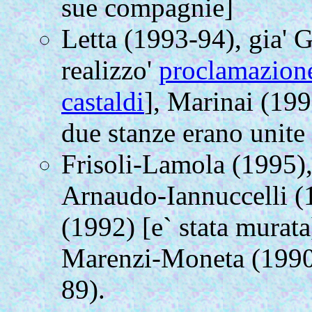
sue compagnie]
Letta (1993-94), gia' G
realizzo'
proclamazione
castaldi
], Marinai (199
due stanze erano unite 
Frisoli-Lamola (1995), 
Arnaudo-Iannuccelli (1
(1992) [e` stata murata
Marenzi-Moneta (1990)
89).